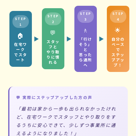
STEP
STEP
STEP
STEP
3
4
2
1
🚶
🌟
💬
🏠
▶
▶
▶
「行け
自分の
スタッ
在宅ワ
そう」
ペース
フと
ーク
と
で
やり取
でスタ
思った
ステッ
りに慣
ート
ら通所
プアッ
れる
へ
プ！
💬 実際にステップアップした方の声
「最初は家から一歩も出られなかったけれ
ど、在宅ワークでスタッフとやり取りをす
るうちに安心できて、少しずつ事業所に通
えるようになりました！」