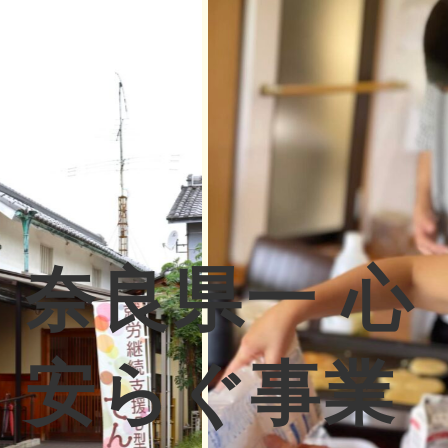
奈
良
県
一
心
安
ら
ぐ
事
業